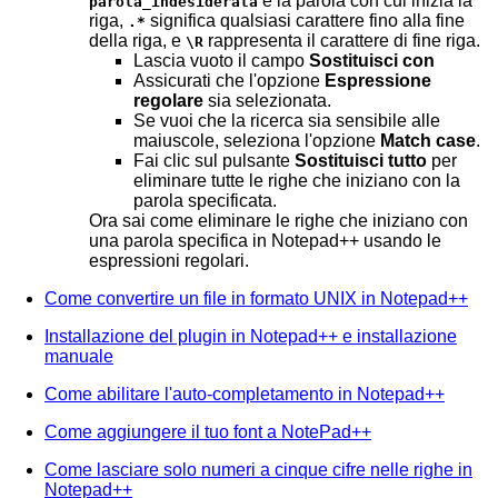
è la parola con cui inizia la
parola_indesiderata
riga,
significa qualsiasi carattere fino alla fine
.*
della riga, e
rappresenta il carattere di fine riga.
\R
Lascia vuoto il campo
Sostituisci con
Assicurati che l'opzione
Espressione
regolare
sia selezionata.
Se vuoi che la ricerca sia sensibile alle
maiuscole, seleziona l'opzione
Match case
.
Fai clic sul pulsante
Sostituisci tutto
per
eliminare tutte le righe che iniziano con la
parola specificata.
Ora sai come eliminare le righe che iniziano con
una parola specifica in Notepad++ usando le
espressioni regolari.
Come convertire un file in formato UNIX in Notepad++
Installazione del plugin in Notepad++ e installazione
manuale
Come abilitare l'auto-completamento in Notepad++
Come aggiungere il tuo font a NotePad++
Come lasciare solo numeri a cinque cifre nelle righe in
Notepad++