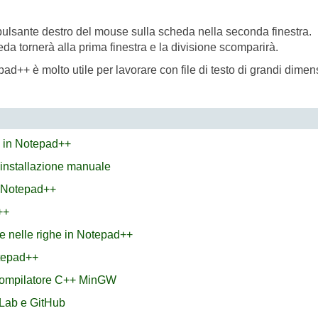
 il pulsante destro del mouse sulla scheda nella seconda finestra.
eda tornerà alla prima finestra e la divisione scomparirà.
epad++ è molto utile per lavorare con file di testo di grandi dime
X in Notepad++
 installazione manuale
n Notepad++
++
e nelle righe in Notepad++
otepad++
 compilatore C++ MinGW
Lab e GitHub