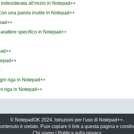
indesiderata all'inizio in Notepad++
con una parola inutile in Notepad++
epad++
arattere specifico in Notepad++
pad++
otepad++
+
 ogni riga in Notepad++
gni riga in Notepad++
© NotepadOK 2024. Istruzioni per l'uso di Notepad++.
ontenuto è vietato. Puoi copiare il link a questa pagina e condivi
Chi siamo
|
Politica sulla privacy