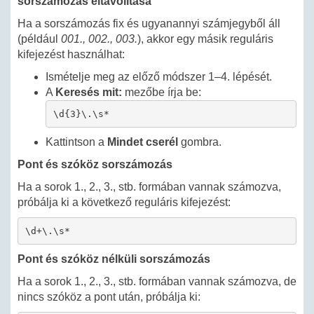
sorszámozás eltávolítása
Ha a sorszámozás fix és ugyanannyi számjegyből áll
(például
001., 002., 003.
), akkor egy másik reguláris
kifejezést használhat:
Ismételje meg az előző módszer 1–4. lépését.
A
Keresés mit:
mezőbe írja be:
\d{3}\.\s*
Kattintson a
Mindet cserél
gombra.
Pont és szóköz sorszámozás
Ha a sorok 1., 2., 3., stb. formában vannak számozva,
próbálja ki a következő reguláris kifejezést:
\d+\.\s*
Pont és szóköz nélküli sorszámozás
Ha a sorok 1., 2., 3., stb. formában vannak számozva, de
nincs szóköz a pont után, próbálja ki: