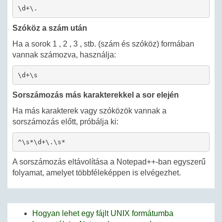
\d+\.
Szóköz a szám után
Ha a sorok 1 , 2 , 3 , stb. (szám és szóköz) formában
vannak számozva, használja:
\d+\s
Sorszámozás más karakterekkel a sor elején
Ha más karakterek vagy szóközök vannak a
sorszámozás előtt, próbálja ki:
^\s*\d+\.\s*
A sorszámozás eltávolítása a Notepad++-ban egyszerű
folyamat, amelyet többféleképpen is elvégezhet.
Hogyan lehet egy fájlt UNIX formátumba