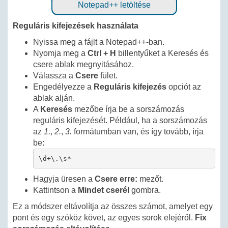
Notepad++ letöltése
Reguláris kifejezések használata
Nyissa meg a fájlt a Notepad++-ban.
Nyomja meg a
Ctrl + H
billentyűket a Keresés és
csere ablak megnyitásához.
Válassza a
Csere
fület.
Engedélyezze a
Reguláris kifejezés
opciót az
ablak alján.
A
Keresés
mezőbe írja be a sorszámozás
reguláris kifejezését. Például, ha a sorszámozás
az
1.
,
2.
,
3.
formátumban van, és így tovább, írja
be:
\d+\.\s*
Hagyja üresen a
Csere erre:
mezőt.
Kattintson a
Mindet cserél
gombra.
Ez a módszer eltávolítja az összes számot, amelyet egy
pont és egy szóköz követ, az egyes sorok elejéről.
Fix