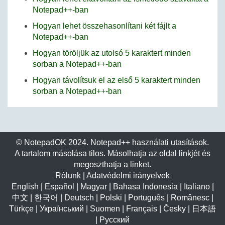
Notepad++-ban
Hogyan lehet összehasonlítani két fájlt a
Notepad++-ban
Hogyan töröljük az utolsó 5 karaktert minden
sorban a Notepad++-ban
Hogyan távolítsuk el az első 5 karaktert minden
sorban a Notepad++-ban
© NotepadOK 2024. Notepad++ használati utasítások.
A tartalom másolása tilos. Másolhatja az oldal linkjét és
megoszthatja a linket.
Rólunk
|
Adatvédelmi irányelvek
English
|
Español
|
Magyar
|
Bahasa Indonesia
|
Italiano
|
中文
|
한국어
|
Deutsch
|
Polski
|
Português
|
Românesc
|
Türkçe
|
Український
|
Suomen
|
Français
|
Česky
|
日本語
|
Русский