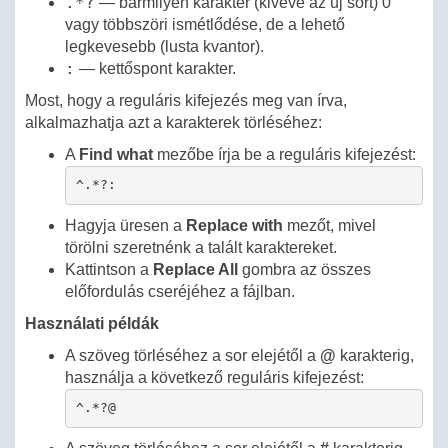
.*?
— bármilyen karakter (kivéve az új sort) 0
vagy többszöri ismétlődése, de a lehető
legkevesebb (lusta kvantor).
:
— kettőspont karakter.
Most, hogy a reguláris kifejezés meg van írva,
alkalmazhatja azt a karakterek törléséhez:
A
Find what
mezőbe írja be a reguláris kifejezést:
^.*?:
Hagyja üresen a
Replace with
mezőt, mivel
törölni szeretnénk a talált karaktereket.
Kattintson a
Replace All
gombra az összes
előfordulás cseréjéhez a fájlban.
Használati példák
A szöveg törléséhez a sor elejétől a
@
karakterig,
használja a következő reguláris kifejezést:
^.*?@