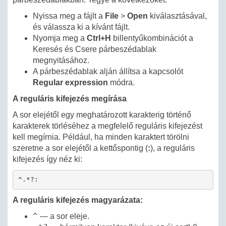
Nyissa meg a fájlt a
File
>
Open
kiválasztásával,
és válassza ki a kívánt fájlt.
Nyomja meg a
Ctrl+H
billentyűkombinációt a
Keresés és Csere párbeszédablak
megnyitásához.
A párbeszédablak alján állítsa a kapcsolót
Regular expression
módra.
A reguláris kifejezés megírása
A sor elejétől egy meghatározott karakterig történő
karakterek törléséhez a megfelelő reguláris kifejezést
kell megírnia. Például, ha minden karaktert törölni
szeretne a sor elejétől a kettőspontig (
:
), a reguláris
kifejezés így néz ki:
^.*?:
A reguláris kifejezés magyarázata:
^
— a sor eleje.