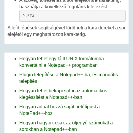
A szöveg törléséhez a sor elejétől a
#
karakterig,
használja a következő reguláris kifejezést:
^.*?#
A leírt lépések segítségével törölheti a karaktereket a sor
elejétől egy meghatározott karakterig.
Hogyan lehet egy fájlt UNIX formátumba
konvertálni a Notepad++ programban
Plugin telepítése a Notepad++-ba, és manuális
telepítés
Hogyan lehet bekapcsolni az automatikus
kiegészítést a Notepad++-ban
Hogyan adhat hozzá saját betűtípust a
NotePad++-hoz
Hogyan hagyjuk csak az ötjegyű számokat a
sorokban a Notepad++-ban