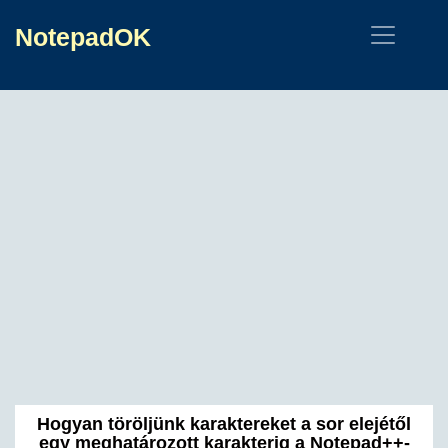
NotepadOK
Hogyan töröljünk karaktereket a sor elejétől
egy meghatározott karakterig a Notepad++-