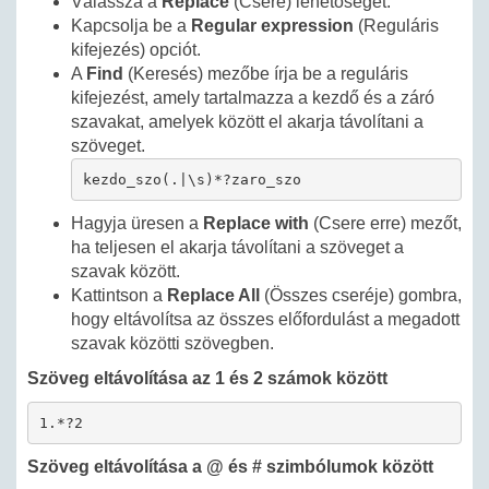
Válassza a
Replace
(Csere) lehetőséget.
Kapcsolja be a
Regular expression
(Reguláris
kifejezés) opciót.
A
Find
(Keresés) mezőbe írja be a reguláris
kifejezést, amely tartalmazza a kezdő és a záró
szavakat, amelyek között el akarja távolítani a
szöveget.
kezdo_szo(.|\s)*?zaro_szo
Hagyja üresen a
Replace with
(Csere erre) mezőt,
ha teljesen el akarja távolítani a szöveget a
szavak között.
Kattintson a
Replace All
(Összes cseréje) gombra,
hogy eltávolítsa az összes előfordulást a megadott
szavak közötti szövegben.
Szöveg eltávolítása az 1 és 2 számok között
1.*?2
Szöveg eltávolítása a @ és # szimbólumok között