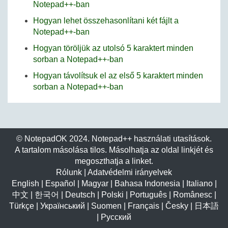
Notepad++-ban
Hogyan lehet összehasonlítani két fájlt a
Notepad++-ban
Hogyan töröljük az utolsó 5 karaktert minden
sorban a Notepad++-ban
Hogyan távolítsuk el az első 5 karaktert minden
sorban a Notepad++-ban
© NotepadOK 2024. Notepad++ használati utasítások.
A tartalom másolása tilos. Másolhatja az oldal linkjét és
megoszthatja a linket.
Rólunk
|
Adatvédelmi irányelvek
English
|
Español
|
Magyar
|
Bahasa Indonesia
|
Italiano
|
中文
|
한국어
|
Deutsch
|
Polski
|
Português
|
Românesc
|
Türkçe
|
Український
|
Suomen
|
Français
|
Česky
|
日本語
|
Русский