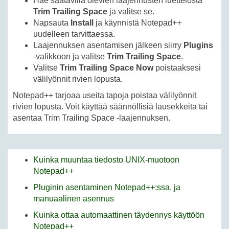
Hae saatavilla olevien laajennusten luettelosta
Trim Trailing Space
ja valitse se.
Napsauta
Install
ja käynnistä Notepad++
uudelleen tarvittaessa.
Laajennuksen asentamisen jälkeen siirry
Plugins
-valikkoon ja valitse
Trim Trailing Space
.
Valitse
Trim Trailing Space Now
poistaaksesi
välilyönnit rivien lopusta.
Notepad++ tarjoaa useita tapoja poistaa välilyönnit
rivien lopusta. Voit käyttää säännöllisiä lausekkeita tai
asentaa Trim Trailing Space -laajennuksen.
Kuinka muuntaa tiedosto UNIX-muotoon
Notepad++
Pluginin asentaminen Notepad++:ssa, ja
manuaalinen asennus
Kuinka ottaa automaattinen täydennys käyttöön
Notepad++