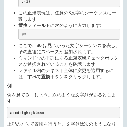
.{3}
この正規表現は、任意の3文字のシーケンスに一
致します。
置換
フィールドに次のように入力します:
$0 
ここで、
$0
は見つかった文字シーケンスを表し、
その直後にスペースが追加されます。
ウィンドウの下部にある
正規表現
チェックボック
スが選択されていることを確認します。
ファイル内のテキスト全体に変更を適用するに
は、
すべて置換
ボタンをクリックします。
例:
例を見てみましょう。次のような文字列があるとしま
す:
abcdefghijklmno
上記の方法で置換を行うと、文字列は次のようになり