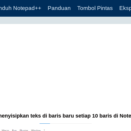
nduh Notepad++
Panduan
Tombol Pintas
Eksp
enyisipkan teks di baris baru setiap 10 baris di No