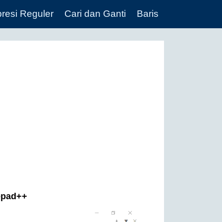
resi Reguler
Cari dan Ganti
Baris
tepad++