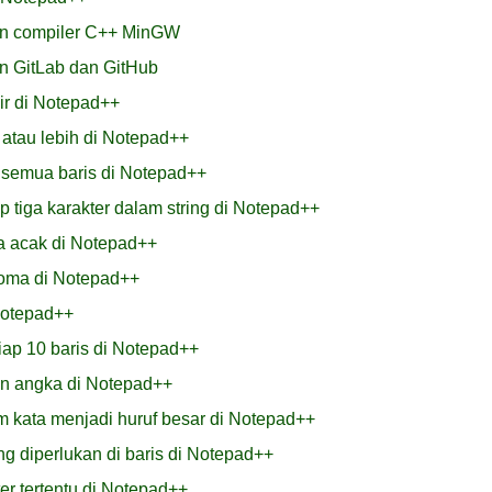
n compiler C++ MinGW
 GitLab dan GitHub
hir di Notepad++
atau lebih di Notepad++
 semua baris di Notepad++
 tiga karakter dalam string di Notepad++
a acak di Notepad++
koma di Notepad++
Notepad++
tiap 10 baris di Notepad++
an angka di Notepad++
m kata menjadi huruf besar di Notepad++
 diperlukan di baris di Notepad++
r tertentu di Notepad++