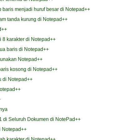
 baris menjadi huruf besar di Notepad++
am tanda kurung di Notepad++
d++
 8 karakter di Notepad++
a baris di Notepad++
gunakan Notepad++
aris kosong di Notepad++
is di Notepad++
Notepad++
+
inya
1 di Seluruh Dokumen di NotePad++
di Notepad++
ah karakter di Notepad++