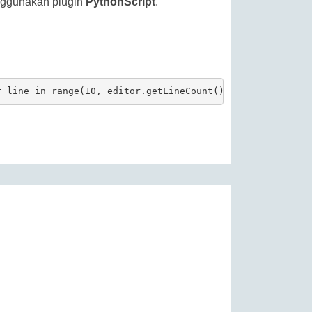
enggunakan plugin
PythonScript
.