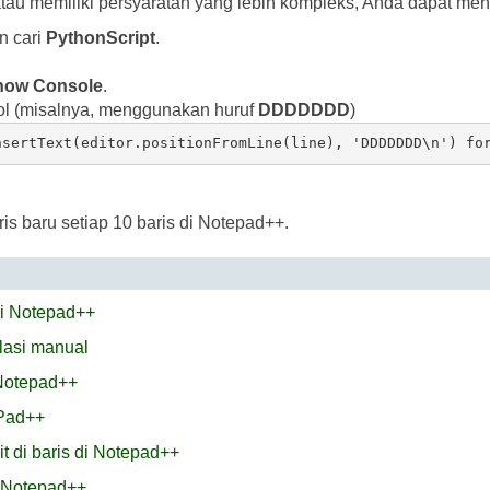
atau memiliki persyaratan yang lebih kompleks, Anda dapat m
n cari
PythonScript
.
how Console
.
ol (misalnya, menggunakan huruf
DDDDDDD
)
is baru setiap 10 baris di Notepad++.
di Notepad++
alasi manual
 Notepad++
Pad++
t di baris di Notepad++
i Notepad++