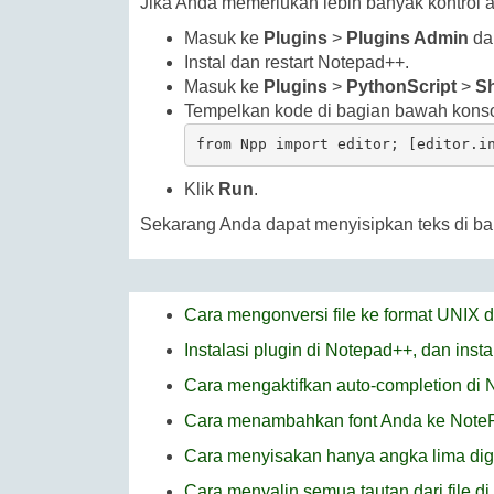
Jika Anda memerlukan lebih banyak kontrol 
Masuk ke
Plugins
>
Plugins Admin
da
Instal dan restart Notepad++.
Masuk ke
Plugins
>
PythonScript
>
S
Tempelkan kode di bagian bawah kons
Klik
Run
.
Sekarang Anda dapat menyisipkan teks di bar
Cara mengonversi file ke format UNIX 
Instalasi plugin di Notepad++, dan inst
Cara mengaktifkan auto-completion di
Cara menambahkan font Anda ke Note
Cara menyisakan hanya angka lima digi
Cara menyalin semua tautan dari file d