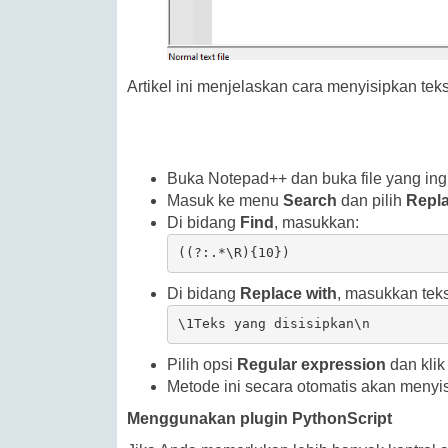
Artikel ini menjelaskan cara menyisipkan teks 
Buka Notepad++ dan buka file yang ing
Masuk ke menu
Search
dan pilih
Repla
Di bidang
Find
, masukkan:
((?:.*\R){10})
Di bidang
Replace with
, masukkan teks
\1Teks yang disisipkan\n
Pilih opsi
Regular expression
dan kli
Metode ini secara otomatis akan menyis
Menggunakan plugin PythonScript