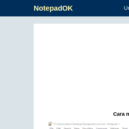
NotepadOK
U
Cara m